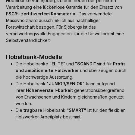
Hobelbänke von Sjöbergs bieten neben der perfekten
Verarbeitung eine lückenlose Garantie für den Einsatz von
FSC®- zertifiziertem Rohmaterial
. Das verwendete
Massivholz wird ausschließlich aus nachhaltiger
Forstwirtschaft bezogen. Für Sjöbergs ist das
verantwortungsvolle Engagement für die Umweltarbeit eine
Selbstverständlichkeit!
Hobelbank-Modelle
Die Hobelbänke
"ELITE“
und
"SCANDI“
sind für
Profis
und ambitionierte Holzwerker
und überzeugen durch
die hochwertige Ausstattung.
Die Hobelbank "
JUNIOR/SENIOR
" kann aufgrund
ihrer
Höhenverstell-barkeit
generationsübergreifend
von Erwachsenen und Kindern gleichermaßen genutzt
werden
.
Die
tragbare
Hobelbank
"SMART"
ist für den flexiblen
Holzwerker-Arbeitplatz bestimmt.