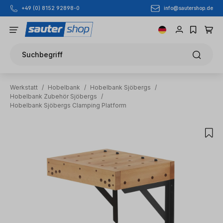
info@sautershop.de
+49 (0) 8152 92898-0
Zum Hauptinhalt springen
Suchbegriff
Werkstatt
/
Hobelbank
/
Hobelbank Sjöbergs
/
Hobelbank Zubehör Sjöbergs
/
Hobelbank Sjöbergs Clamping Platform
Bildergalerie überspringen