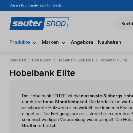
Unsere Fachberater sind für Sie da!
m Hauptinhalt springen
Zur Suche springen
Zur Hauptnavigation springen
Suchb
Produkte
Marken
Angebote
Neuheiten
Werkstatt
/
Hobelbank
/
Hobelbank Sjöbergs
/
Hobelbank Elite
Hobelbank Elite
Die Hobelbank "ELITE“ ist die
massivste Sjöbergs Hob
durch ihre
hohe Standfestigkeit
. Die Modellreihe wird v
ambitionierte Holzwerker entwickelt, die keinerlei Kompr
eingehen. Der Fertigungsprozess streckt sich über drei 
sehr hochwertigen Verarbeitung widerspiegelt. Die Hobe
Größen
erhältlich: