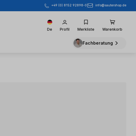
info@sautershop.de
+49 (0) 8152 92898-0
De
Profil
Merkliste
Warenkorb
Fachberatung