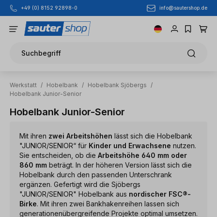
info@sautershop.de
+49 (0) 8152 92898-0
Zum Hauptinhalt springen
Suchbegriff
Werkstatt
/
Hobelbank
/
Hobelbank Sjöbergs
/
Hobelbank Junior-Senior
Hobelbank Junior-Senior
Mit ihren
zwei Arbeitshöhen
lässt sich die Hobelbank
"JUNIOR/SENIOR“ für
Kinder und Erwachsene
nutzen.
Sie entscheiden, ob die
Arbeitshöhe 640 mm oder
860 mm
beträgt. In der höheren Version lässt sich die
Hobelbank durch den passenden Unterschrank
ergänzen. Gefertigt wird die Sjöbergs
"JUNIOR/SENIOR" Hobelbank aus
nordischer FSC®-
Birke
. Mit ihren zwei Bankhakenreihen lassen sich
generationenübergreifende Projekte optimal umsetzen.