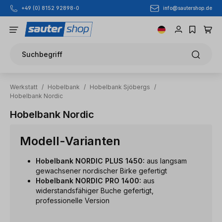
info@sautershop.de
+49 (0) 8152 92898-0
Zum Hauptinhalt springen
Suchbegriff
Werkstatt
/
Hobelbank
/
Hobelbank Sjöbergs
/
Hobelbank Nordic
Hobelbank Nordic
Modell-Varianten
Hobelbank NORDIC PLUS 1450:
aus langsam
gewachsener nordischer Birke gefertigt
Hobelbank NORDIC PRO 1400:
aus
widerstandsfähiger Buche gefertigt,
professionelle Version