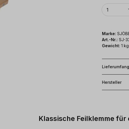
Anzahl
1
Marke:
SJÖB
Art.-Nr.:
SJ-3
Gewicht:
1 kg
Lieferumfan
Hersteller
Klassische Feilklemme für