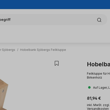
egriff
r Sjöbergs
/
Hobelbank Sjöbergs Feilkluppe
Hobelba
Feilkluppe für 
Birkenholz
Auf Lager, 
Regulärer Pr
81,94 €
inkl. MwSt. zzgl.
Versandkosten