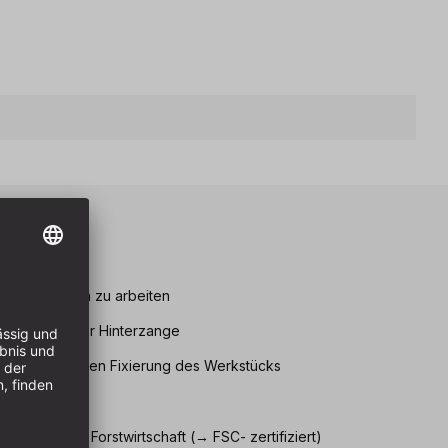
eile
um kantennah zu arbeiten
r Vorder- oder Hinterzange
tz zur besseren Fixierung des Werkstücks
bänken
 nachhaltiger Forstwirtschaft (→ FSC- zertifiziert)