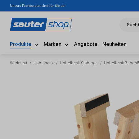
Unsere Fachberater sind für Sie da!
m Hauptinhalt springen
Zur Suche springen
Zur Hauptnavigation springen
Suchb
Produkte
Marken
Angebote
Neuheiten
Werkstatt
/
Hobelbank
/
Hobelbank Sjöbergs
/
Hobelbank Zubehö
Bildergalerie überspringen