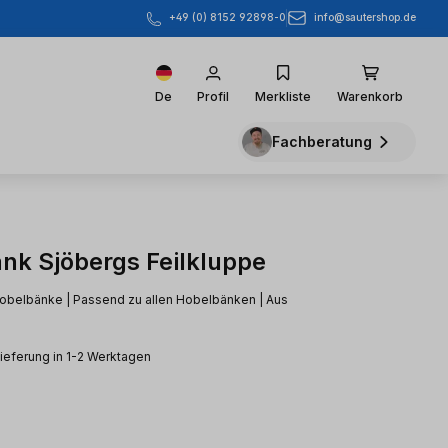
info@sautershop.de
+49 (0) 8152 92898-0
De
Profil
Merkliste
Warenkorb
Fachberatung
nk Sjöbergs Feilkluppe
Hobelbänke | Passend zu allen Hobelbänken | Aus
Lieferung in 1-2 Werktagen
eis: