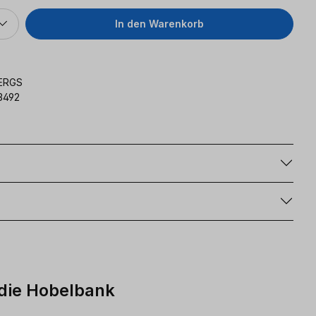
In den Warenkorb
ERGS
3492
g
 die Hobelbank