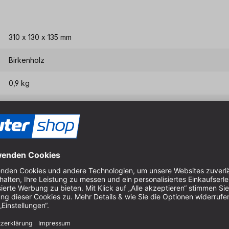
310 x 130 x 135 mm
Birkenholz
0,9 kg
Eigenschaften & Vort
Spannen von Werkstücken 
Einfache Handhabung in de
Ausgerüstet mit Backenschu
Kompatibel mit allen Hobel
Gefertigt aus Birkenholz aus