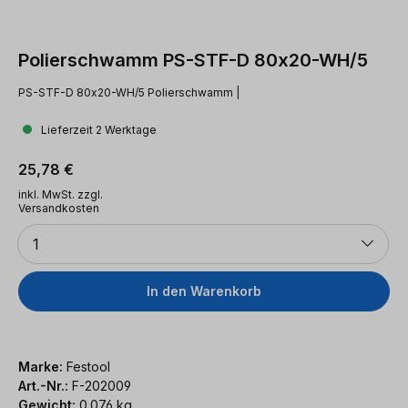
Polierschwamm PS-STF-D 80x20-WH/5
PS-STF-D 80x20-WH/5 Polierschwamm |
Lieferzeit 2 Werktage
Regulärer Preis:
25,78 €
inkl. MwSt. zzgl.
Versandkosten
Anzahl
1
In den Warenkorb
Marke:
Festool
Art.-Nr.:
F-202009
Gewicht:
0.076 kg