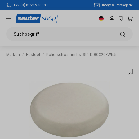
info@sautershop.de
+49 (0) 8152 92898-0
Zum Hauptinhalt springen
Suchbegriff
Marken
/
Festool
/
Polierschwamm Ps-Stf-D 80X20-Wh/5
Bildergalerie überspringen