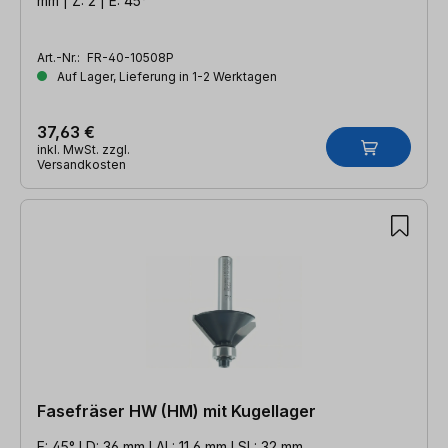
mm | Z: 2 | E: 45°
Art.-Nr.:
FR-40-10508P
Auf Lager, Lieferung in 1-2 Werktagen
37,63 €
inkl. MwSt. zzgl.
Versandkosten
Fasefräser HW (HM) mit Kugellager
E: 45° l D: 36 mm l AL: 11,6 mm l SL: 32 mm