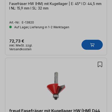
Fasefräser HW (HM) mit Kugellager | E: 45° l D: 44,5 mm
l NL: 15,9 mm l SL: 32 mm
Art.-Nr.:
E-13820
Auf Lager, Lieferung in 1-2 Werktagen
72,73 €
inkl. MwSt. zzgl.
Versandkosten
freud Fasefräser mit Kugellager HW (HM) D44