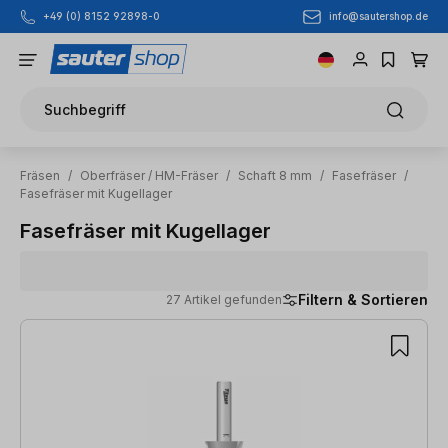
info@sautershop.de
+49 (0) 8152 92898-0
Zum Hauptinhalt springen
Suchbegriff
Fräsen
/
Oberfräser / HM-Fräser
/
Schaft 8 mm
/
Fasefräser
/
Fasefräser mit Kugellager
Fasefräser mit Kugellager
Filtern & Sortieren
27 Artikel gefunden
27 Artikel gefunden