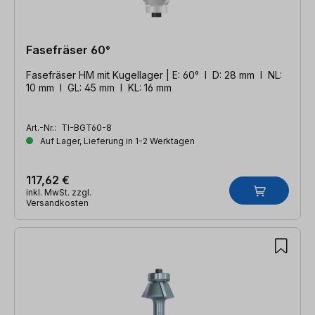
Fasefräser 60°
Fasefräser HM mit Kugellager | E: 60° l D: 28 mm l NL:
10 mm l GL: 45 mm l KL: 16 mm
Art.-Nr.:
TI-BGT60-8
Auf Lager, Lieferung in 1-2 Werktagen
117,62 €
inkl. MwSt. zzgl.
Versandkosten