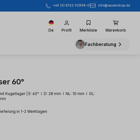
info@sautershop.de
+49 (0) 8152 92898-0
De
Profil
Merkliste
Warenkorb
Fachberatung
ser 60°
it Kugellager | E: 60° l D: 28 mm l NL: 10 mm l GL:
 mm
Lieferung in 1-2 Werktagen
eis: