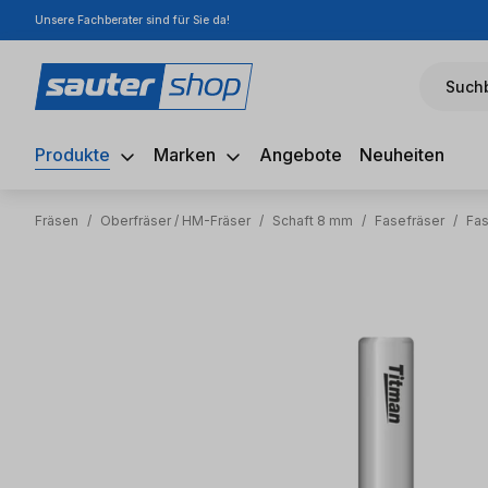
Unsere Fachberater sind für Sie da!
m Hauptinhalt springen
Zur Suche springen
Zur Hauptnavigation springen
Suchb
Produkte
Marken
Angebote
Neuheiten
Fräsen
/
Oberfräser / HM-Fräser
/
Schaft 8 mm
/
Fasefräser
/
Fas
Bildergalerie überspringen