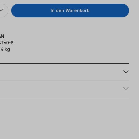
In den Warenkorb
AN
GT60-8
54 kg
g