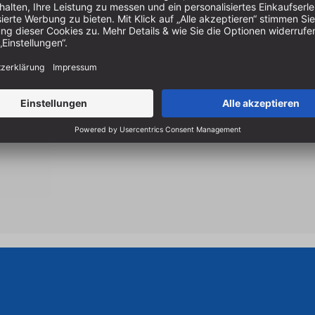
Hartmetall (HM) aus freud e
Perma-Shield
für höherer 
einfachere Reinigung
Made in Italy