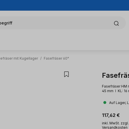
egriff
efräser mit Kugellager
/
Fasefräser 60°
Fasefrä
Fasefräser HM m
45 mm l KL: 16
Auf Lager, 
Regulärer Pr
117,62 €
inkl. MwSt. zzgl.
Versandkosten