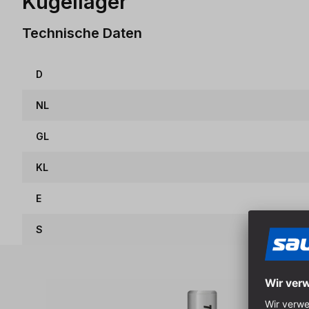
Kugellager
Technische Daten
D
NL
GL
KL
E
S