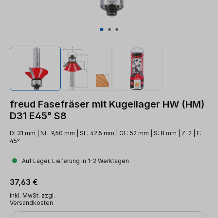
freud Fasefräser mit Kugellager HW (HM)
D31 E45° S8
D: 31 mm | NL: 9,50 mm | SL: 42,5 mm | GL: 52 mm | S: 8 mm | Z: 2 | E:
45°
Auf Lager, Lieferung in 1-2 Werktagen
Regulärer Preis:
37,63 €
inkl. MwSt. zzgl.
Versandkosten
Anzahl