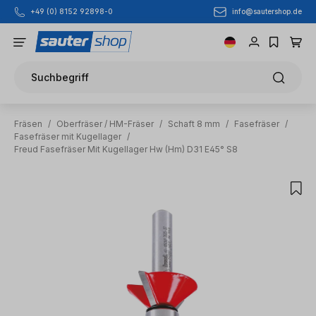
info@sautershop.de
+49 (0) 8152 92898-0
Zum Hauptinhalt springen
Suchbegriff
Fräsen
/
Oberfräser / HM-Fräser
/
Schaft 8 mm
/
Fasefräser
/
Fasefräser mit Kugellager
/
Freud Fasefräser Mit Kugellager Hw (Hm) D31 E45° S8
Bildergalerie überspringen