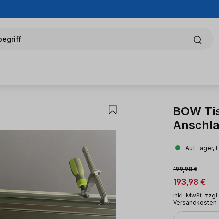
egriff
BOW Tis
Anschla
Auf Lager, 
Verkaufsprei
Regulärer Preis:
199,98 €
193,98 €
inkl. MwSt. zzgl.
Versandkosten
Anzahl