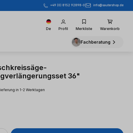
info@sautershop.de
+49 (0) 8152 92898-0
De
Profil
Merkliste
Warenkorb
Fachberatung
chkreissäge-
gverlängerungsset 36"
Lieferung in 1-2 Werktagen
s: