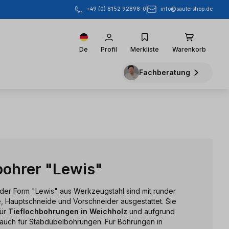
info@sautershop.de
+49 (0) 8152 92898-0
De
Profil
Merkliste
Warenkorb
Fachberatung
ohrer "Lewis"
er Form "Lewis" aus Werkzeugstahl sind mit runder
e, Hauptschneide und Vorschneider ausgestattet. Sie
für
Tieflochbohrungen in Weichholz
und aufgrund
g auch für Stabdübelbohrungen. Für Bohrungen in