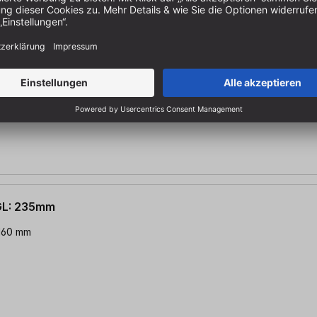
GL: 460mm
: 400 mm
GL: 235mm
 160 mm