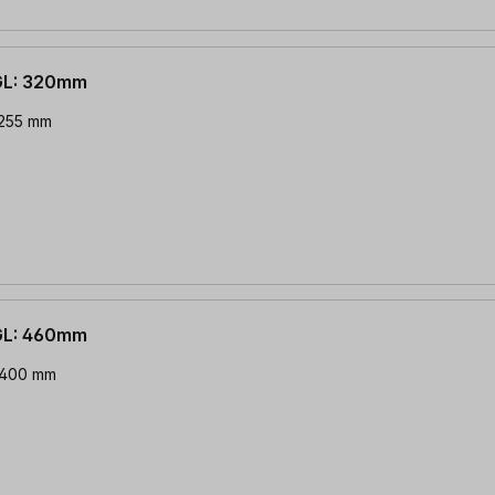
GL: 320mm
 255 mm
GL: 460mm
: 400 mm