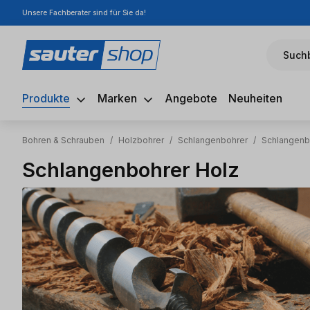
Unsere Fachberater sind für Sie da!
m Hauptinhalt springen
Zur Suche springen
Zur Hauptnavigation springen
Suchb
Produkte
Marken
Angebote
Neuheiten
Bohren & Schrauben
/
Holzbohrer
/
Schlangenbohrer
/
Schlangenb
Schlangenbohrer Holz