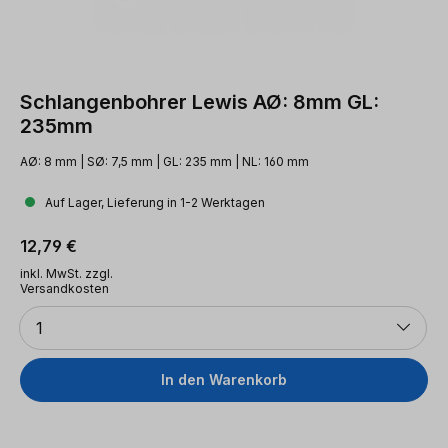
Schlangenbohrer Lewis AØ: 8mm GL:
235mm
AØ: 8 mm | SØ: 7,5 mm | GL: 235 mm | NL: 160 mm
Auf Lager, Lieferung in 1-2 Werktagen
Regulärer Preis:
12,79 €
inkl. MwSt. zzgl.
Versandkosten
Anzahl
1
In den Warenkorb