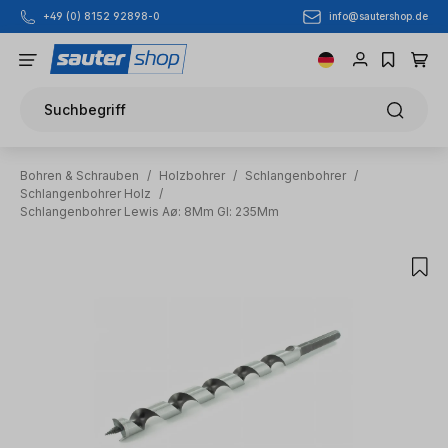
info@sautershop.de
+49 (0) 8152 92898-0
Zum Hauptinhalt springen
Suchbegriff
Bohren & Schrauben
/
Holzbohrer
/
Schlangenbohrer
/
Schlangenbohrer Holz
/
Schlangenbohrer Lewis Aø: 8Mm Gl: 235Mm
Bildergalerie überspringen