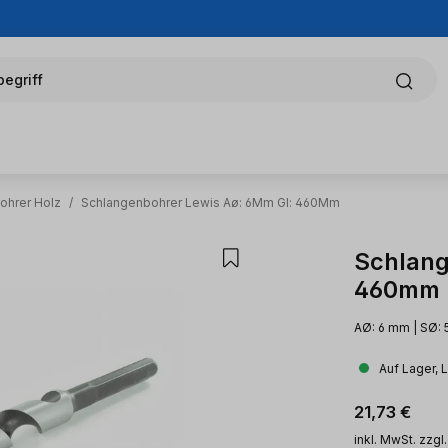
egriff
ohrer Holz
/
Schlangenbohrer Lewis Aø: 6Mm Gl: 460Mm
Schlang
460mm
AØ: 6 mm | SØ: 
Auf Lager, 
Regulärer Pr
21,73 €
inkl. MwSt. zzgl.