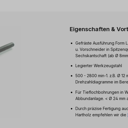
Eigenschaften & Vort
Gefräste Ausführung Form L
u. Vorschneider in Spitzenq
Sechskantschaft (ab Ø 8mm
Legierter Werkzeugstahl
500 - 2800 min-1. z.B. Ø 12
Drehzahldiagramme im Berei
Für Tieflochbohrungen in W
Abbundanlage. < Ø 24 mm a
Durch präzise Fertigung au
Hartholz empfehlen wir die