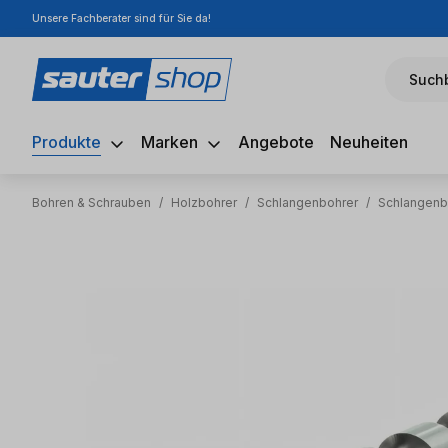
Unsere Fachberater sind für Sie da!
m Hauptinhalt springen
Zur Suche springen
Zur Hauptnavigation springen
Suchb
Produkte
Marken
Angebote
Neuheiten
Bohren & Schrauben
/
Holzbohrer
/
Schlangenbohrer
/
Schlangenb
Bildergalerie überspringen