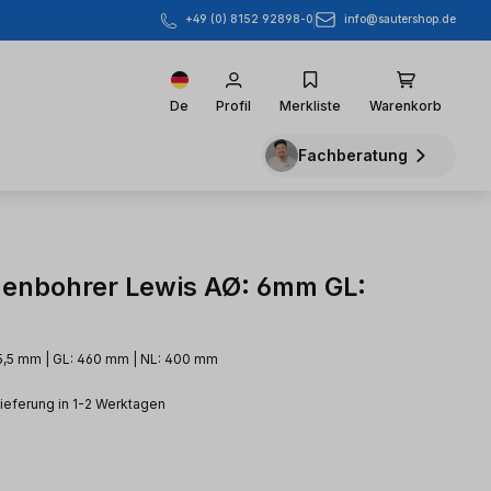
info@sautershop.de
+49 (0) 8152 92898-0
De
Profil
Merkliste
Warenkorb
Fachberatung
enbohrer Lewis AØ: 6mm GL:
5,5 mm | GL: 460 mm | NL: 400 mm
Lieferung in 1-2 Werktagen
eis: