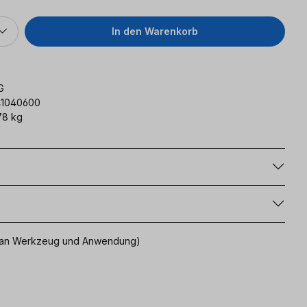
In den Warenkorb
G
41040600
78 kg
g
uch an Werkzeug und Anwendung)