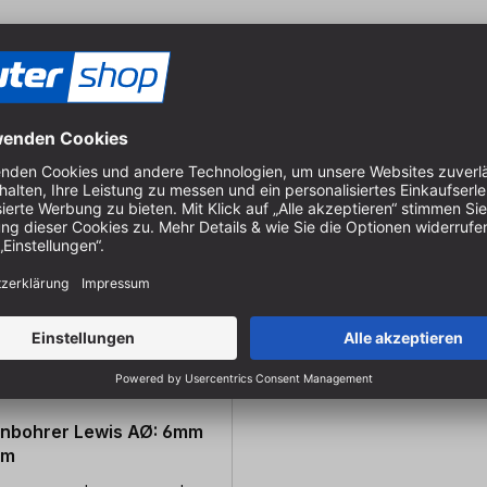
nbohrer Lewis AØ: 6mm
mm