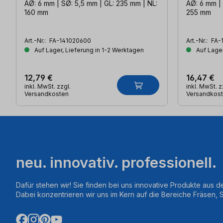
AØ: 6 mm | SØ: 5,5 mm | GL: 235 mm | NL:
AØ: 6 mm | 
160 mm
255 mm
Art.-Nr.:
FA-141020600
Art.-Nr.:
FA-
Auf Lager, Lieferung in 1-2 Werktagen
Auf Lager
12,79 €
16,47 €
inkl. MwSt. zzgl.
inkl. MwSt. z
Versandkosten
Versandkos
neu. innovativ. professionell.
Dafür stehen wir! Sie finden bei uns innovative Produkte aus d
Dabei konzentrieren wir uns im Kern auf die Bereiche Fräsen,