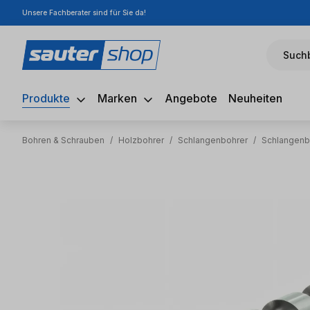
Unsere Fachberater sind für Sie da!
m Hauptinhalt springen
Zur Suche springen
Zur Hauptnavigation springen
Suchb
Produkte
Marken
Angebote
Neuheiten
Bohren & Schrauben
/
Holzbohrer
/
Schlangenbohrer
/
Schlangenb
Bildergalerie überspringen