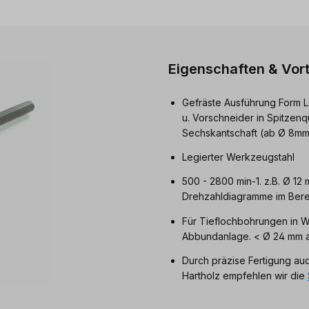
Eigenschaften & Vort
Gefräste Ausführung Form L
u. Vorschneider in Spitzenq
Sechskantschaft (ab Ø 8mm
Legierter Werkzeugstahl
500 - 2800 min-1. z.B. Ø 12
Drehzahldiagramme im Berei
Für Tieflochbohrungen in W
Abbundanlage. < Ø 24 mm a
Durch präzise Fertigung au
Hartholz empfehlen wir die