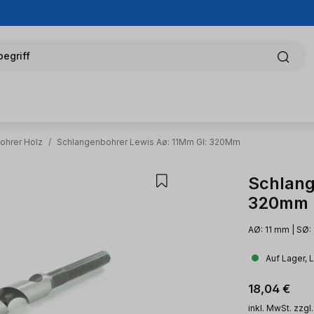
egriff
ohrer Holz
/
Schlangenbohrer Lewis Aø: 11Mm Gl: 320Mm
Schlang
320mm
AØ: 11 mm | SØ:
Auf Lager, 
Regulärer Pr
18,04 €
inkl. MwSt. zzgl.