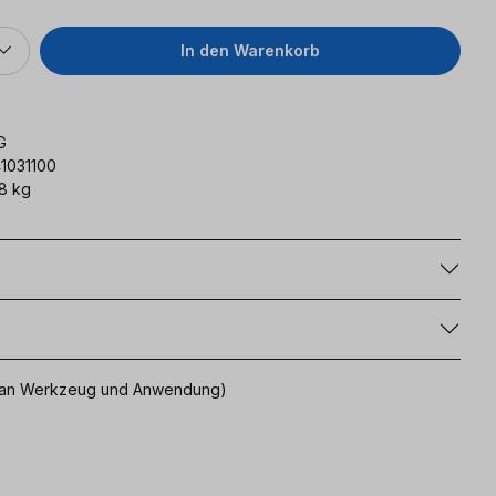
In den Warenkorb
G
41031100
8 kg
g
uch an Werkzeug und Anwendung)