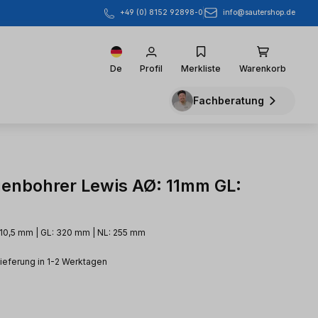
info@sautershop.de
+49 (0) 8152 92898-0
De
Profil
Merkliste
Warenkorb
Fachberatung
enbohrer Lewis AØ: 11mm GL:
 10,5 mm | GL: 320 mm | NL: 255 mm
Lieferung in 1-2 Werktagen
eis: