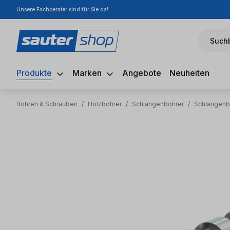
Unsere Fachberater sind für Sie da!
m Hauptinhalt springen
Zur Suche springen
Zur Hauptnavigation springen
Suchb
Produkte
Marken
Angebote
Neuheiten
Bohren & Schrauben
/
Holzbohrer
/
Schlangenbohrer
/
Schlangenb
Bildergalerie überspringen