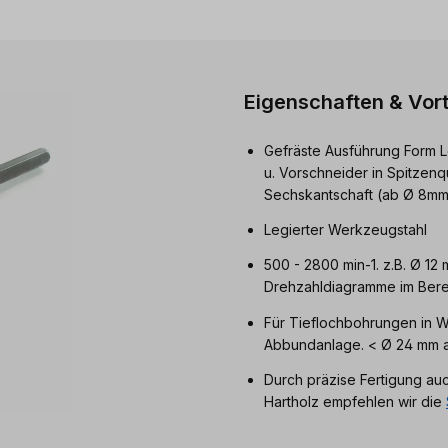
Eigenschaften & Vort
Gefräste Ausführung Form L
u. Vorschneider in Spitzenq
Sechskantschaft (ab Ø 8mm
Legierter Werkzeugstahl
500 - 2800 min-1. z.B. Ø 12
Drehzahldiagramme im Berei
Für Tieflochbohrungen in W
Abbundanlage. < Ø 24 mm a
Durch präzise Fertigung au
Hartholz empfehlen wir die