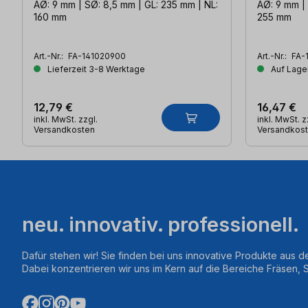
AØ: 9 mm | SØ: 8,5 mm | GL: 235 mm | NL:
AØ: 9 mm | 
160 mm
255 mm
Art.-Nr.:
FA-141020900
Art.-Nr.:
FA-
Lieferzeit 3-8 Werktage
Auf Lager
12,79 €
16,47 €
inkl. MwSt. zzgl.
inkl. MwSt. z
Versandkosten
Versandkos
neu. innovativ. professionell.
Dafür stehen wir! Sie finden bei uns innovative Produkte aus d
Dabei konzentrieren wir uns im Kern auf die Bereiche Fräsen,