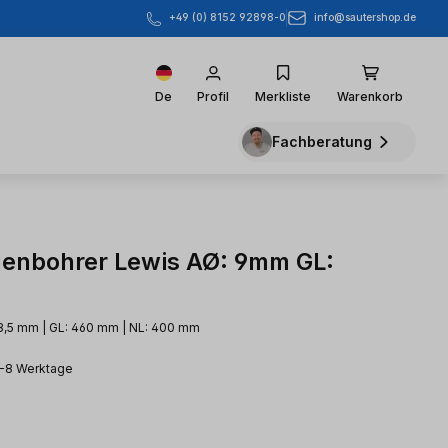
info@sautershop.de
+49 (0) 8152 92898-0
De
Profil
Merkliste
Warenkorb
Fachberatung
enbohrer Lewis AØ: 9mm GL:
8,5 mm | GL: 460 mm | NL: 400 mm
3-8 Werktage
eis: