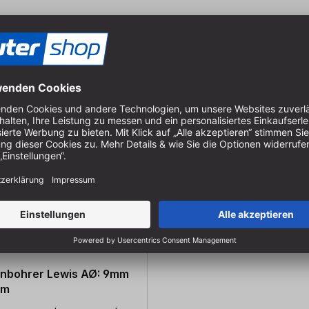
nbohrer Lewis AØ: 9mm
mm