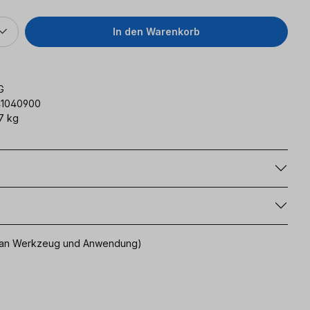
In den Warenkorb
G
41040900
7 kg
g
uch an Werkzeug und Anwendung)