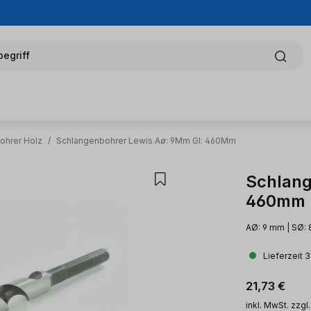
egriff
ohrer Holz
/
Schlangenbohrer Lewis Aø: 9Mm Gl: 460Mm
Schlang
460mm
AØ: 9 mm | SØ: 
Lieferzeit 
Regulärer Pr
21,73 €
inkl. MwSt. zzgl.