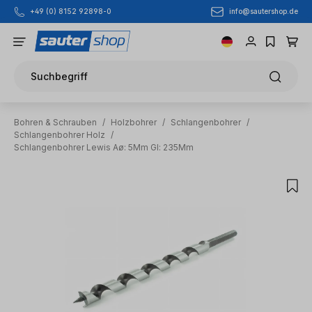
info@sautershop.de
+49 (0) 8152 92898-0
Zum Hauptinhalt springen
Suchbegriff
Bohren & Schrauben
/
Holzbohrer
/
Schlangenbohrer
/
Schlangenbohrer Holz
/
Schlangenbohrer Lewis Aø: 5Mm Gl: 235Mm
Bildergalerie überspringen