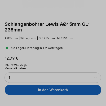
Schlangenbohrer Lewis AØ: 5mm GL:
235mm
AØ: 5 mm | SØ: 4,5 mm | GL: 235 mm | NL: 160 mm
Auf Lager, Lieferung in 1-2 Werktagen
Regulärer Preis:
12,79 €
inkl. MwSt. zzgl.
Versandkosten
Anzahl
1
In den Warenkorb