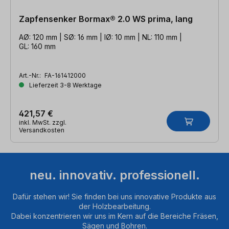
Zapfensenker Bormax® 2.0 WS prima, lang
AØ: 120 mm | SØ: 16 mm | IØ: 10 mm | NL: 110 mm |
GL: 160 mm
Art.-Nr.:
FA-161412000
Lieferzeit 3-8 Werktage
421,57 €
inkl. MwSt. zzgl.
Versandkosten
neu. innovativ. professionell.
Dafür stehen wir! Sie finden bei uns innovative Produkte aus
der Holzbearbeitung.
Dabei konzentrieren wir uns im Kern auf die Bereiche Fräsen,
Sägen und Bohren.