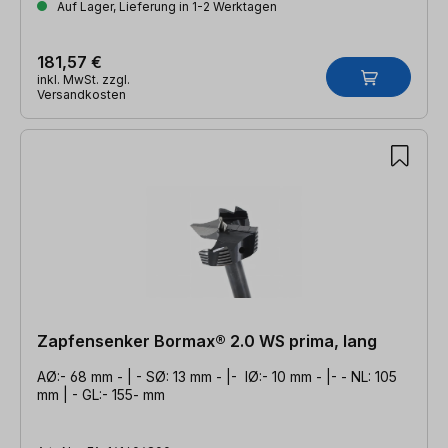
Auf Lager, Lieferung in 1-2 Werktagen
181,57 €
inkl. MwSt. zzgl.
Versandkosten
Zapfensenker Bormax® 2.0 WS prima, lang
AØ:- 68 mm - | - SØ: 13 mm - |- IØ:- 10 mm - |- - NL: 105
mm | - GL:- 155- mm