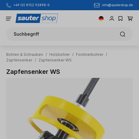
info@sautershop.de
+49 (0) 8152 92898-0
Zum Hauptinhalt springen
Suchbegriff
Bohren & Schrauben
/
Holzbohrer
/
Forstnerbohrer
/
Zapfensenker
/
Zapfensenker WS
Zapfensenker WS