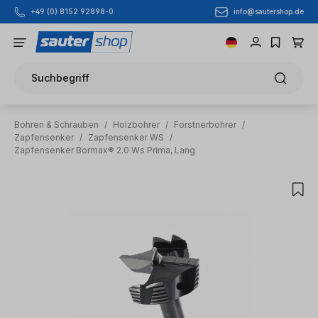
info@sautershop.de
+49 (0) 8152 92898-0
Zum Hauptinhalt springen
Suchbegriff
Bohren & Schrauben
/
Holzbohrer
/
Forstnerbohrer
/
Zapfensenker
/
Zapfensenker WS
/
Zapfensenker Bormax® 2.0 Ws Prima, Lang
Bildergalerie überspringen