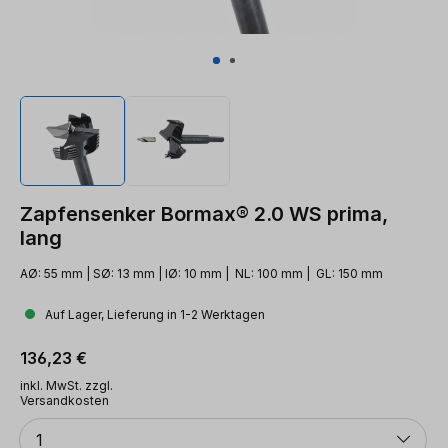
Zapfensenker Bormax® 2.0 WS prima,
lang
AØ: 55 mm | SØ: 13 mm | IØ: 10 mm | NL: 100 mm | GL: 150 mm
Auf Lager, Lieferung in 1-2 Werktagen
Regulärer Preis:
136,23 €
inkl. MwSt. zzgl.
Versandkosten
Anzahl
1