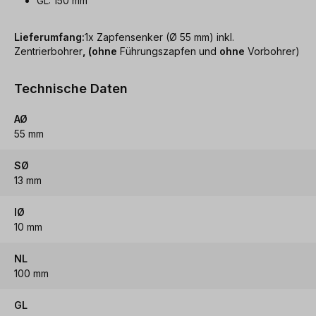
GL: 150 mm
Lieferumfang:
1x Zapfensenker (Ø 55 mm) inkl.
Zentrierbohrer
, (
ohne
Führungszapfen und
ohne
Vorbohrer)
Technische Daten
AØ
55 mm
SØ
13 mm
IØ
10 mm
NL
100 mm
GL