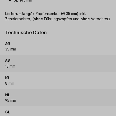
GL: 145 mm
Lieferumfang:
1x Zapfensenker (Ø 35 mm) inkl.
Zentrierbohrer
, (
ohne
Führungszapfen und
ohne
Vorbohrer)
Technische Daten
AØ
35 mm
SØ
13 mm
IØ
8 mm
NL
95 mm
GL