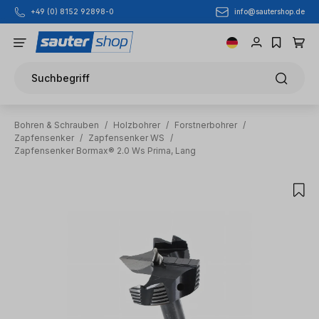
info@sautershop.de
+49 (0) 8152 92898-0
Zum Hauptinhalt springen
Suchbegriff
Bohren & Schrauben
/
Holzbohrer
/
Forstnerbohrer
/
Zapfensenker
/
Zapfensenker WS
/
Zapfensenker Bormax® 2.0 Ws Prima, Lang
Bildergalerie überspringen