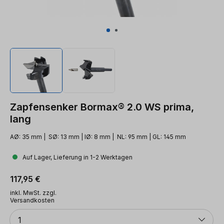
Zapfensenker Bormax® 2.0 WS prima,
lang
AØ: 35 mm | SØ: 13 mm | IØ: 8 mm | NL: 95 mm | GL: 145 mm
Auf Lager, Lieferung in 1-2 Werktagen
Regulärer Preis:
117,95 €
inkl. MwSt. zzgl.
Versandkosten
Anzahl
1