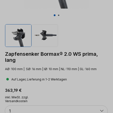
Zapfensenker Bormax® 2.0 WS prima,
lang
AØ: 100 mm | SØ: 16 mm | IØ: 10 mm | NL: 110 mm | GL: 160 mm
Auf Lager, Lieferung in 1-2 Werktagen
Regulärer Preis:
363,19 €
inkl. MwSt. zzgl.
Versandkosten
Anzahl
1