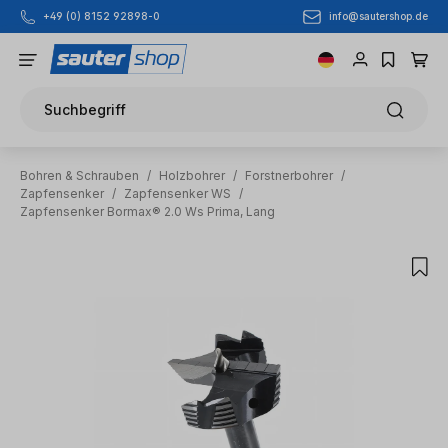
info@sautershop.de
+49 (0) 8152 92898-0
Zum Hauptinhalt springen
Suchbegriff
Bohren & Schrauben
/
Holzbohrer
/
Forstnerbohrer
/
Zapfensenker
/
Zapfensenker WS
/
Zapfensenker Bormax® 2.0 Ws Prima, Lang
Bildergalerie überspringen