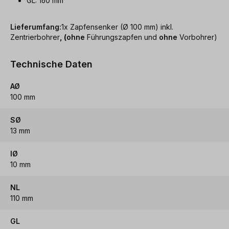
GL: 160 mm
Lieferumfang:
1x Zapfensenker (Ø 100 mm) inkl.
Zentrierbohrer
, (
ohne
Führungszapfen und
ohne
Vorbohrer)
Technische Daten
AØ
100 mm
SØ
13 mm
IØ
10 mm
NL
110 mm
GL