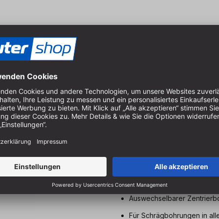
58 mm
13 mm
10 mm
100 mm
150 mm
Eigenschaften & Vort
Auswechselbarer Zentrierb
Für Schrägbohrungen in all