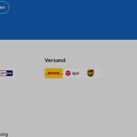
ten
Versand
gung