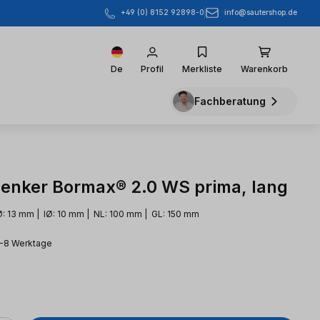
info@sautershop.de
+49 (0) 8152 92898-0
De
Profil
Merkliste
Warenkorb
Fachberatung
enker Bormax® 2.0 WS prima, lang
: 13 mm | IØ: 10 mm | NL: 100 mm | GL: 150 mm
3-8 Werktage
eis: