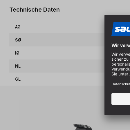
Technische Daten
AØ
SØ
IØ
NL
GL