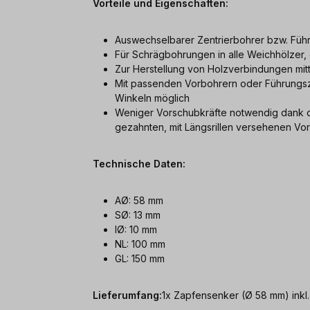
Vorteile und Eigenschaften:
Auswechselbarer Zentrierbohrer bzw. Füh
Für Schrägbohrungen in alle Weichhölzer,
Zur Herstellung von Holzverbindungen mit
Mit passenden Vorbohrern oder Führungs
Winkeln möglich
Weniger Vorschubkräfte notwendig dank d
gezahnten, mit Längsrillen versehenen Vo
Technische Daten:
AØ: 58 mm
SØ: 13 mm
IØ: 10 mm
NL: 100 mm
GL: 150 mm
Lieferumfang:
1x Zapfensenker (Ø 58 mm) inkl.