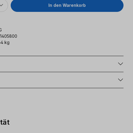
In den Warenkorb
G
61405800
64 kg
g
tät