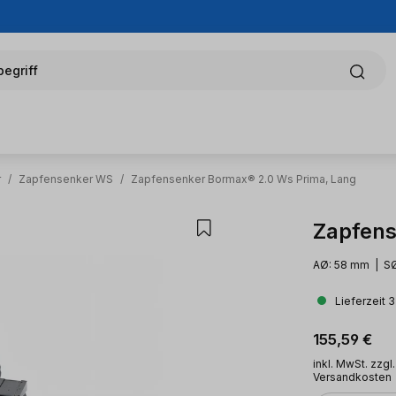
egriff
r
/
Zapfensenker WS
/
Zapfensenker Bormax® 2.0 Ws Prima, Lang
Zapfens
AØ: 58 mm | SØ
Lieferzeit 
Regulärer Pr
155,59 €
inkl. MwSt. zzgl.
Versandkosten