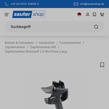
info@sautershop.de
+49 (0) 8152 92898-0
Zum Hauptinhalt springen
Suchbegriff
Bohren & Schrauben
/
Holzbohrer
/
Forstnerbohrer
/
Zapfensenker
/
Zapfensenker WS
/
Zapfensenker Bormax® 2.0 Ws Prima, Lang
Bildergalerie überspringen