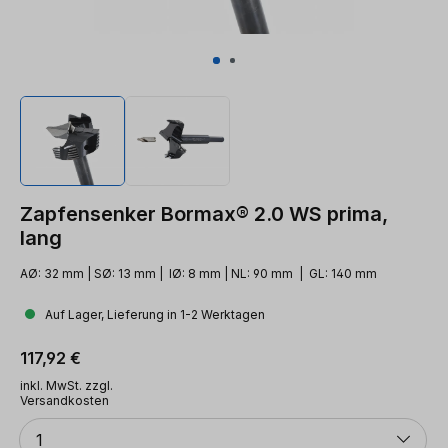
Zapfensenker Bormax® 2.0 WS prima,
lang
AØ: 32 mm | SØ: 13 mm | IØ: 8 mm | NL: 90 mm | GL: 140 mm
Auf Lager, Lieferung in 1-2 Werktagen
Regulärer Preis:
117,92 €
inkl. MwSt. zzgl.
Versandkosten
Anzahl
1