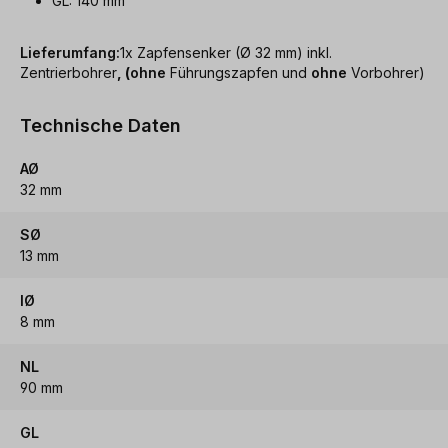
GL: 140 mm
Lieferumfang:
1x Zapfensenker (Ø 32 mm) inkl.
Zentrierbohrer
, (
ohne
Führungszapfen und
ohne
Vorbohrer)
Technische Daten
AØ
32 mm
SØ
13 mm
IØ
8 mm
NL
90 mm
GL