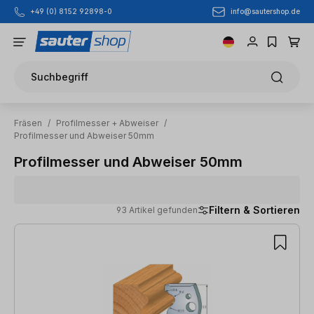
info@sautershop.de
+49 (0) 8152 92898-0
Zum Hauptinhalt springen
Suchbegriff
Fräsen
/
Profilmesser + Abweiser
/
Profilmesser und Abweiser 50mm
Profilmesser und Abweiser 50mm
Filtern & Sortieren
93 Artikel gefunden
93 Artikel gefunden