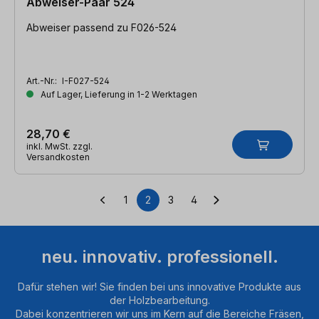
Abweiser-Paar 524
Abweiser passend zu F026-524
Art.-Nr.:
I-F027-524
Auf Lager, Lieferung in 1-2 Werktagen
28,70 €
inkl. MwSt. zzgl.
Versandkosten
1
2
3
4
Seite
Seite
Seite
Seite
neu. innovativ. professionell.
Dafür stehen wir! Sie finden bei uns innovative Produkte aus
der Holzbearbeitung.
Dabei konzentrieren wir uns im Kern auf die Bereiche Fräsen,