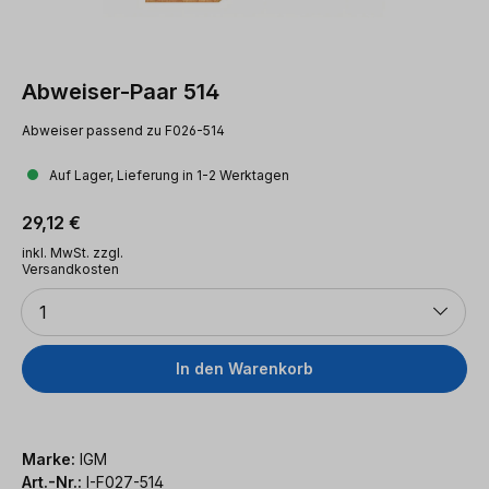
Abweiser-Paar 514
Abweiser passend zu F026-514
Auf Lager, Lieferung in 1-2 Werktagen
Regulärer Preis:
29,12 €
inkl. MwSt. zzgl.
Versandkosten
Anzahl
1
In den Warenkorb
Marke:
IGM
Art.-Nr.:
I-F027-514