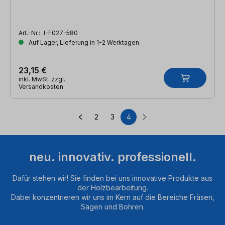
Art.-Nr.:
I-F027-580
Auf Lager, Lieferung in 1-2 Werktagen
23,15 €
inkl. MwSt. zzgl.
Versandkosten
2
3
4
Seite
Seite
Seite
neu. innovativ. professionell.
Dafür stehen wir! Sie finden bei uns innovative Produkte aus
der Holzbearbeitung.
Dabei konzentrieren wir uns im Kern auf die Bereiche Fräsen,
Sägen und Bohren.