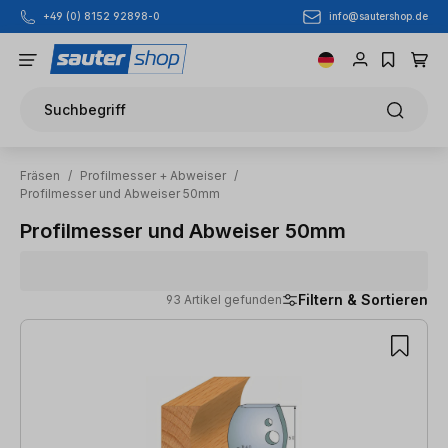
info@sautershop.de
+49 (0) 8152 92898-0
Zum Hauptinhalt springen
Suchbegriff
Fräsen
/
Profilmesser + Abweiser
/
Profilmesser und Abweiser 50mm
Profilmesser und Abweiser 50mm
Filtern & Sortieren
93 Artikel gefunden
93 Artikel gefunden