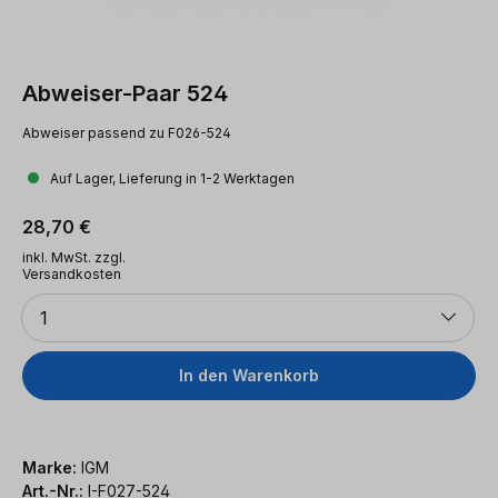
Abweiser-Paar 524
Abweiser passend zu F026-524
Auf Lager, Lieferung in 1-2 Werktagen
Regulärer Preis:
28,70 €
inkl. MwSt. zzgl.
Versandkosten
Anzahl
1
In den Warenkorb
Marke:
IGM
Art.-Nr.:
I-F027-524