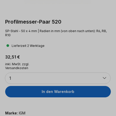
Profilmesser-Paar 520
SP-Stahl - 50 x 4 mm | Radien in mm (von oben nach unten): R6, R8,
R10
Lieferzeit 2 Werktage
Regulärer Preis:
32,51 €
inkl. MwSt. zzgl.
Versandkosten
Anzahl
1
In den Warenkorb
Marke:
IGM