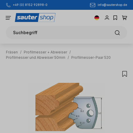
info@sautershop.de
+49 (0) 8152 92898-0
Zum Hauptinhalt springen
Suchbegriff
Fräsen
/
Profilmesser + Abweiser
/
Profilmesser und Abweiser 50mm
/
Profilmesser-Paar 520
Bildergalerie überspringen