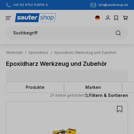
info@sautershop.de
+49 (0) 8152 92898-0
Zum Hauptinhalt springen
Suchbegriff
Werkstatt
/
Epoxidharz
/
Epoxidharz Werkzeug und Zubehör
Epoxidharz Werkzeug und Zubehör
Produkte
Marken
Filtern & Sortieren
29 Artikel gefunden
29 Artikel gefunden