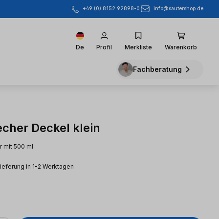
info@sautershop.de
+49 (0) 8152 92898-0
De
Profil
Merkliste
Warenkorb
Fachberatung
cher Deckel klein
 mit 500 ml
Lieferung in 1-2 Werktagen
eis: