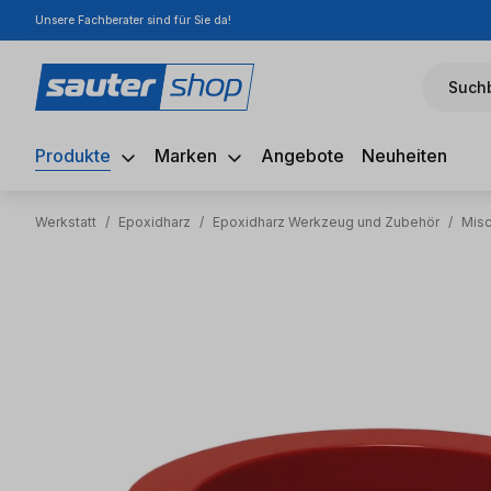
Unsere Fachberater sind für Sie da!
m Hauptinhalt springen
Zur Suche springen
Zur Hauptnavigation springen
Suchb
Produkte
Marken
Angebote
Neuheiten
Werkstatt
/
Epoxidharz
/
Epoxidharz Werkzeug und Zubehör
/
Misc
Bildergalerie überspringen