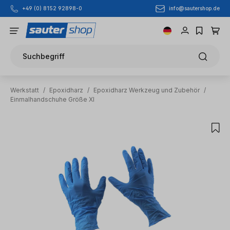
info@sautershop.de
+49 (0) 8152 92898-0
Zum Hauptinhalt springen
Suchbegriff
Werkstatt
/
Epoxidharz
/
Epoxidharz Werkzeug und Zubehör
/
Einmalhandschuhe Größe Xl
Bildergalerie überspringen