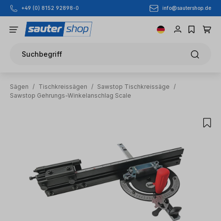
info@sautershop.de
+49 (0) 8152 92898-0
Zum Hauptinhalt springen
Suchbegriff
Sägen
/
Tischkreissägen
/
Sawstop Tischkreissäge
/
Sawstop Gehrungs-Winkelanschlag Scale
Bildergalerie überspringen