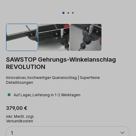
SAWSTOP Gehrungs-Winkelanschlag
REVOLUTION
Innovativer, hochwertiger Queranschlag | Superfeine
Detaillösungen
Auf Lager, Lieferung in 1-2 Werktagen
Regulärer Preis:
379,00 €
inkl. MwSt. zzgl.
Versandkosten
Anzahl
1