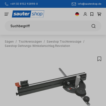
info@sautershop.de
+49 (0) 8152 92898-0
Zum Hauptinhalt springen
Suchbegriff
Sägen
/
Tischkreissägen
/
Sawstop Tischkreissäge
/
Sawstop Gehrungs-Winkelanschlag Revolution
Bildergalerie überspringen