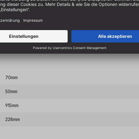
0,45°; nach links
D 30mm
4000
2RS, wartungsfrei, Lebensdauergeschmiert
70mm
50mm
915mm
228mm