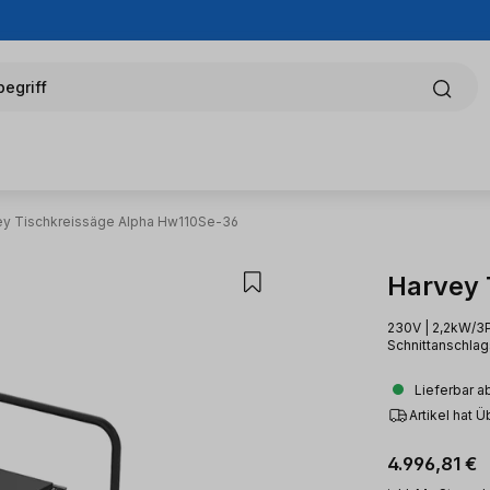
egriff
ey Tischkreissäge Alpha Hw110Se-36
Harvey 
230V | 2,2kW/3P
Schnittanschla
Lieferbar a
Artikel hat 
Regulärer Pr
4.996,81 €