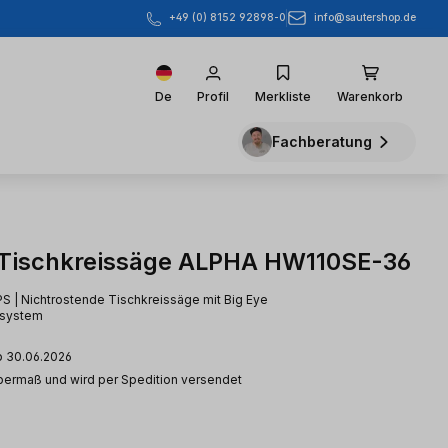
info@sautershop.de
+49 (0) 8152 92898-0
De
Profil
Merkliste
Warenkorb
Fachberatung
Tischkreissäge ALPHA HW110SE-36
S | Nichtrostende Tischkreissäge mit Big Eye
gsystem
b 30.06.2026
Übermaß und wird per Spedition versendet
eis: