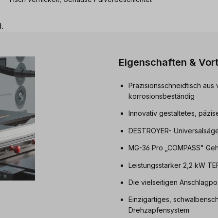
.
Eigenschaften & Vort
Präzisionsschneidtisch aus
korrosionsbeständig
Innovativ gestaltetes, päzi
DESTROYER- Universalsägebl
MG-36 Pro „COMPASS" Gehr
Leistungsstarker 2,2 kW T
Die vielseitigen Anschlagpo
Einzigartiges, schwalbensc
Drehzapfensystem