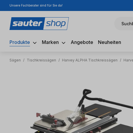
Unsere Fachberater sind für Sie da!
m Hauptinhalt springen
Zur Suche springen
Zur Hauptnavigation springen
Suchb
Produkte
Marken
Angebote
Neuheiten
Sägen
/
Tischkreissägen
/
Harvey ALPHA Tischkreissägen
/
Harv
Bildergalerie überspringen