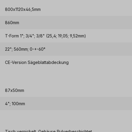
800x1120x46,5mm
860mm
T-Form 1"; 3/4"; 3/8" (25,4; 19,05; 9,52mm)
22"; 560mm; 0-+-60°
CE-Version Sägeblattabdeckung
87x50mm
4"; 100mm
Tisch vernickelt, Gehäuse Pulverbeschichtet