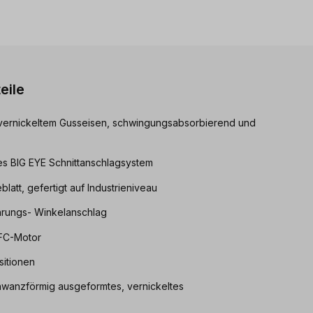
eile
 vernickeltem Gusseisen, schwingungsabsorbierend und
ses BIG EYE Schnittanschlagsystem
att, gefertigt auf Industrieniveau
ungs- Winkelanschlag
EFC-Motor
sitionen
hwanzförmig ausgeformtes, vernickeltes