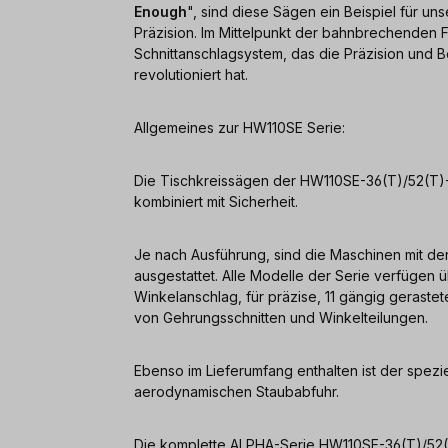
Enough
", sind diese Sägen ein Beispiel für u
Präzision. Im Mittelpunkt der bahnbrechenden Fu
Schnittanschlagsystem, das die Präzision und B
revolutioniert hat.
Allgemeines zur HW110SE Serie:
Die Tischkreissägen der HW110SE-36(T)/52(T)-Se
kombiniert mit Sicherheit.
Je nach Ausführung, sind die Maschinen mit d
ausgestattet. Alle Modelle der Serie verfüge
Winkelanschlag, für präzise, 11 gängig gerastet
von Gehrungsschnitten und Winkelteilungen.
Ebenso im Lieferumfang enthalten ist der speziel
aerodynamischen Staubabfuhr.
Die komplette ALPHA-Serie HW110SE-36(T)/52(T