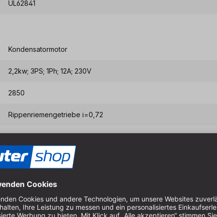
UL62841
Kondensatormotor
2,2kw; 3PS; 1Ph; 12A; 230V
2850
Rippenriemengetriebe i=0,72
D 250mm
2,5mm
20,3mm