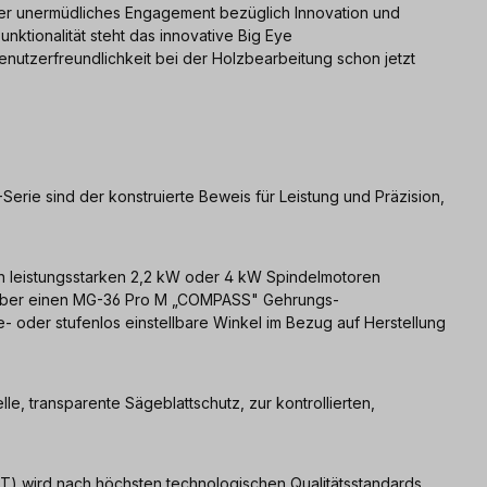
nser unermüdliches Engagement bezüglich Innovation und
nktionalität steht das innovative Big Eye
enutzerfreundlichkeit bei der Holzbearbeitung schon jetzt
rie sind der konstruierte Beweis für Leistung und Präzision,
en leistungsstarken 2,2 kW oder 4 kW Spindelmotoren
n über einen MG-36 Pro M „COMPASS" Gehrungs-
e- oder stufenlos einstellbare Winkel im Bezug auf Herstellung
le, transparente Sägeblattschutz, zur kontrollierten,
) wird nach höchsten technologischen Qualitätsstandards