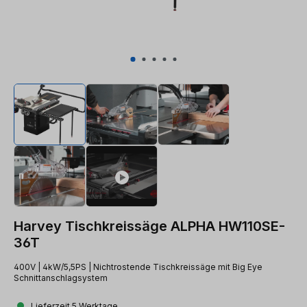
Harvey Tischkreissäge ALPHA HW110SE-
36T
400V | 4kW/5,5PS | Nichtrostende Tischkreissäge mit Big Eye
Schnittanschlagsystem
Lieferzeit 5 Werktage