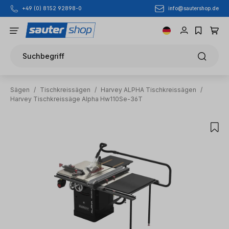
info@sautershop.de
+49 (0) 8152 92898-0
Zum Hauptinhalt springen
Suchbegriff
Sägen
/
Tischkreissägen
/
Harvey ALPHA Tischkreissägen
/
Harvey Tischkreissäge Alpha Hw110Se-36T
Bildergalerie überspringen