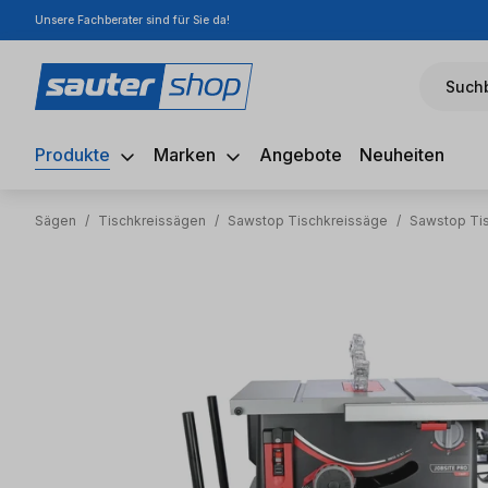
Unsere Fachberater sind für Sie da!
m Hauptinhalt springen
Zur Suche springen
Zur Hauptnavigation springen
Suchb
Produkte
Marken
Angebote
Neuheiten
Sägen
/
Tischkreissägen
/
Sawstop Tischkreissäge
/
Sawstop Ti
Bildergalerie überspringen