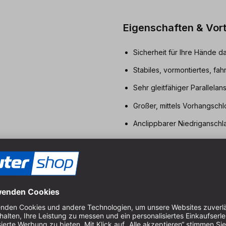
Eigenschaften & Vort
Sicherheit für Ihre Hände 
Stabiles, vormontiertes, fahr
Sehr gleitfähiger Parallelan
Großer, mittels Vorhangschlo
Anclippbarer Niedriganschla
Schnell, nach links schwenk
Eine Kurbelumdrehung für ma
Abschaltbares AIM-System 
Aluminium.
Alle Anbauteile finden an u
Schubkasten unter der Tisc