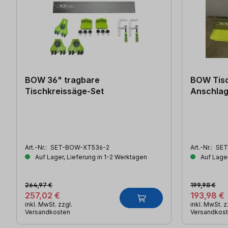
BOW 36" tragbare
BOW Tisc
Tischkreissäge-Set
Anschlag
Art.-Nr.:
SET-BOW-XT536-2
Art.-Nr.:
SET
Auf Lager, Lieferung in 1-2 Werktagen
Auf Lager
264,97 €
199,98 €
257,02 €
193,98 €
inkl. MwSt. zzgl.
inkl. MwSt. z
Versandkosten
Versandkos