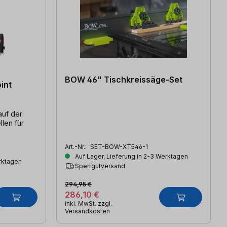
BOW 46" Tischkreissäge-Set
int
auf der
llen für
Art.-Nr.:
SET-BOW-XT546-1
Auf Lager, Lieferung in 2-3 Werktagen
erktagen
Sperrgutversand
294,95 €
286,10 €
inkl. MwSt. zzgl.
Versandkosten