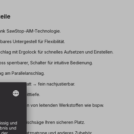
eile
dank SawStop-AIM-Technologie.
bares Untergestell für Flexibilität.
schlag mit Ergolock für schnelles Aufsetzen und Einstellen.
ss sperrbarer, Schalter für intuitive Bedienung.
g am Parallelanschlag.
bares Sägeblatt → fein nachjustierbar.
ximale Schnitttiefe.
zum Schneiden von leitenden Werkstoffen wie bspw.
nd unter der Tischsäge Ihren sicheren Platz.
hsäge für Ersatzpatrone und anderes Zubehör.