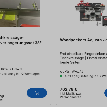
hkreissäge-
Woodpeckers Adjusta-Jo
verlängerungsset 36"
Frei einteilbare Fingerzinken 
Tischkreissäge | Einmal einste
beide Seiten
-BOW-XT536-3
Art.-Nr.:
W-AJAJ
, Lieferung in 1-2 Werktagen
Auf Lager, Lieferung in 1-2 W
702,78 €
inkl. MwSt. zzgl.
zgl.
Versandkosten
ten