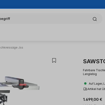
egriff
schkreissäge Jss
SAWSTO
Fahrbare Tischk
Langlebig
Auf Lager, 
Artikel hat 
Regulärer Pr
1.699,00 €