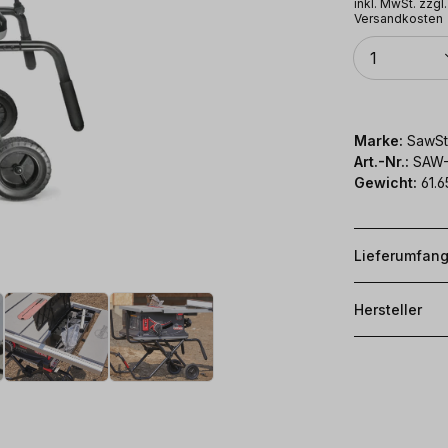
inkl. MwSt. zzgl.
Versandkosten
Anzahl
1
Marke:
SawSt
Art.-Nr.:
SAW-
Gewicht:
61.6
Lieferumfan
Hersteller