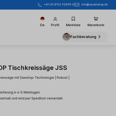
info@sautershop.de
+49 (0) 8152 92898-0
De
Profil
Merkliste
Warenkorb
Fachberatung
P Tischkreissäge JSS
reissäge mit Sawstop-Technologie | Robust |
Lieferung in 4-5 Werktagen
Übermaß und wird per Spedition versendet
eis: