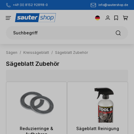
info@sautershop.de
+49 (0) 8152 92898-0
Zum Hauptinhalt springen
Suchbegriff
Sägen
/
Kreissägeblatt
/
Sägeblatt Zubehör
Sägeblatt Zubehör
Reduzierringe &
Sägeblatt Reinigung