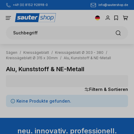
info@sautershop.de
+49 (0) 8152 92898-0
Zum Hauptinhalt springen
Suchbegriff
Sägen
/
Kreissägeblatt
/
Kreissägeblatt Ø 303 - 380
/
Kreissägeblatt Ø 315 x 30mm
/
Alu, Kunststoff & NE-Metall
Alu, Kunststoff & NE-Metall
Filtern & Sortieren
0 Artikel gefunden
Keine Produkte gefunden.
neu. innovativ. professionell.