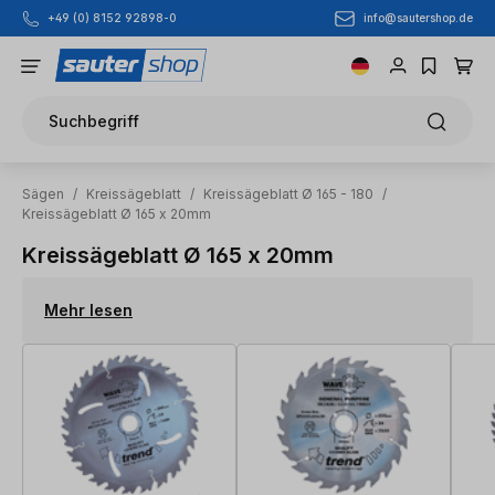
info@sautershop.de
+49 (0) 8152 92898-0
Zum Hauptinhalt springen
Suchbegriff
Sägen
/
Kreissägeblatt
/
Kreissägeblatt Ø 165 - 180
/
Kreissägeblatt Ø 165 x 20mm
Kreissägeblatt Ø 165 x 20mm
Mehr lesen