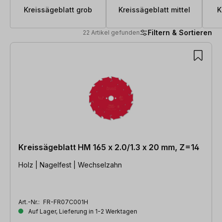
Kreissägeblatt grob
Kreissägeblatt mittel
K
Filtern & Sortieren
22 Artikel gefunden
22 Artikel gefunden
Kreissägeblatt HM 165 x 2.0/1.3 x 20 mm, Z=14
Holz | Nagelfest | Wechselzahn
Art.-Nr.:
FR-FR07C001H
Auf Lager, Lieferung in 1-2 Werktagen