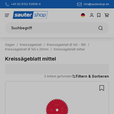
info@sautershop.de
+49 (0) 8152 92898-0
Zum Hauptinhalt springen
Suchbegriff
Sägen
/
Kreissägeblatt
/
Kreissägeblatt Ø 165 - 180
/
Kreissägeblatt Ø 165 x 20mm
/
Kreissägeblatt mittel
Kreissägeblatt mittel
Filtern & Sortieren
3 Artikel gefunden
3 Artikel gefunden