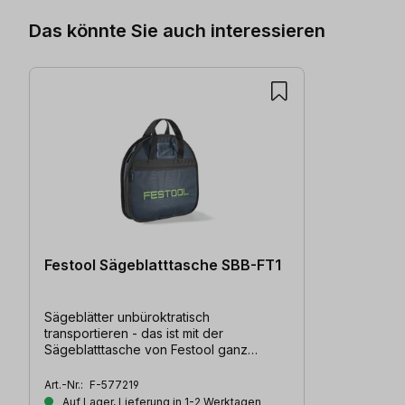
Das könnte Sie auch interessieren
Festool Sägeblatttasche SBB-FT1
Sägeblätter unbüroktratisch
transportieren - das ist mit der
Sägeblatttasche von Festool ganz
einfach. Geeignet für 5 Sägeblätter.
Art.-Nr.:
F-577219
Auf Lager, Lieferung in 1-2 Werktagen