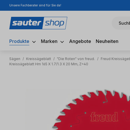
Unsere Fachberater sind für Sie da!
m Hauptinhalt springen
Zur Suche springen
Zur Hauptnavigation springen
Suchb
Produkte
Marken
Angebote
Neuheiten
Sägen
/
Kreissägeblatt
/
"Die Roten" von freud.
/
Freud Kreissäge
Kreissägeblatt Hm 165 X 1.7/1.3 X 20 Mm, Z=40
Bildergalerie überspringen