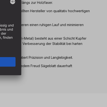
t für Schnitte längs zur Holzfaser.
 weltweit größten Hersteller von qualitativ hochwertigen
schlitze garantieren einen ruhigen Lauf und minimieren
dung (Freud Tri-Metal) besteht aus einer Schicht Kupfer
ber, was eine Verbesserung der Stabilität bei harten
 Stahl garantiert Präzision und Langlebigkeit.
onen sind auf jedem Freud Sägeblatt dauerhaft