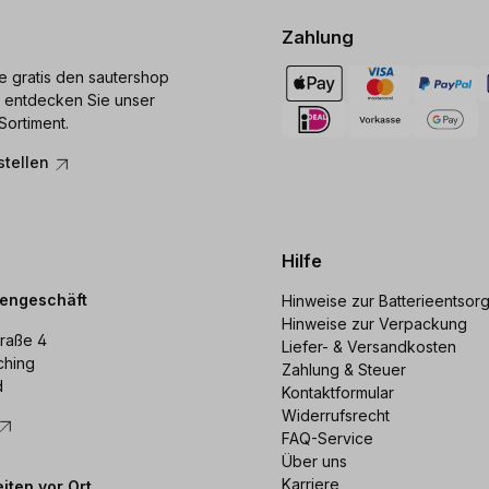
Zahlung
ie gratis den sautershop
 entdecken Sie unser
Sortiment.
stellen
Hilfe
dengeschäft
Hinweise zur Batterieentsor
Hinweise zur Verpackung
raße 4
Liefer- & Versandkosten
ching
Zahlung & Steuer
d
Kontaktformular
Widerrufsrecht
FAQ-Service
Über uns
Karriere
iten vor Ort