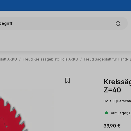
egriff
blatt AKKU
/
Freud Kreissägeblatt Holz AKKU
/
Freud Sägeblatt für Hand-
Kreissäg
Z=40
Holz | Querschn
Auf Lager, 
Regulärer Pr
39,90 €