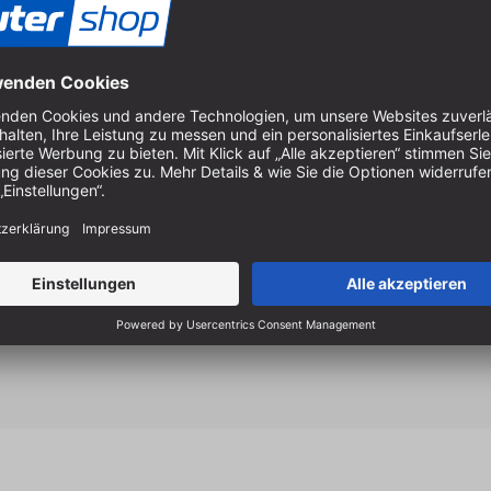
Ideal für den Querschnitt, gu
Sägeblätter von Freud - dem
Kreissägeblättern.
Eingelaserte Antivibrations
Geräuschentwicklungen.
Die spezielle Hartlötverbin
zwischen zwei Schichten Sil
Einschlägen gewährleistet.
Stammblatt aus ausgewähltem
Die wesentlichen Informati
eingelasert.