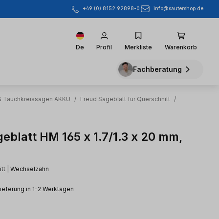
info@sautershop.de
+49 (0) 8152 92898-0
De
Profil
Merkliste
Warenkorb
Fachberatung
 & Tauchkreissägen AKKU
/
Freud Sägeblatt für Querschnitt
/
eblatt HM 165 x 1.7/1.3 x 20 mm,
itt | Wechselzahn
Lieferung in 1-2 Werktagen
eis: