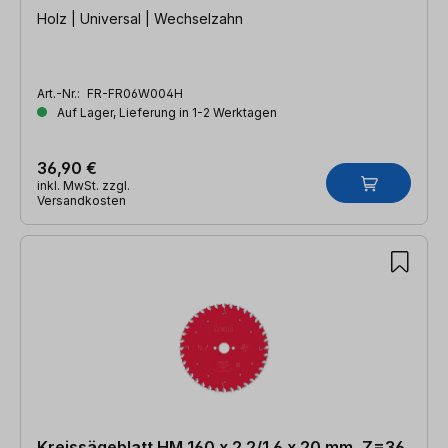
Holz | Universal | Wechselzahn
Art.-Nr.:
FR-FR06W004H
Auf Lager, Lieferung in 1-2 Werktagen
36,90 €
inkl. MwSt. zzgl.
Versandkosten
Kreissägeblatt HM 160 x 2.2/1.6 x 20 mm, Z=36