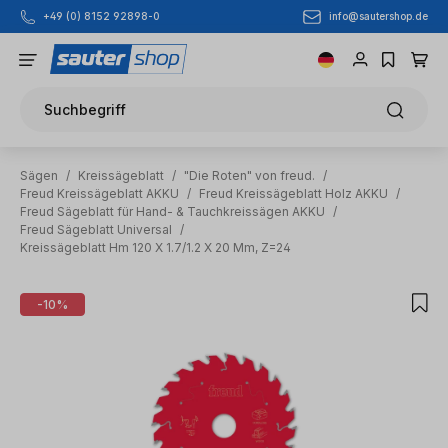
info@sautershop.de
+49 (0) 8152 92898-0
Zum Hauptinhalt springen
Suchbegriff
Sägen
/
Kreissägeblatt
/
"Die Roten" von freud.
/
Freud Kreissägeblatt AKKU
/
Freud Kreissägeblatt Holz AKKU
/
Freud Sägeblatt für Hand- & Tauchkreissägen AKKU
/
Freud Sägeblatt Universal
/
Kreissägeblatt Hm 120 X 1.7/1.2 X 20 Mm, Z=24
Bildergalerie überspringen
-10%