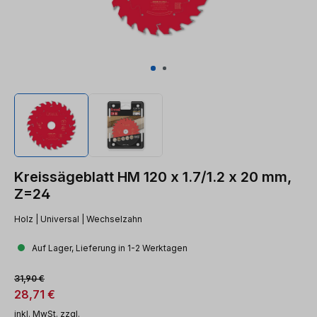
Kreissägeblatt HM 120 x 1.7/1.2 x 20 mm,
Z=24
Holz | Universal | Wechselzahn
Auf Lager, Lieferung in 1-2 Werktagen
Verkaufspreis:
Regulärer Preis:
31,90 €
28,71 €
inkl. MwSt. zzgl.