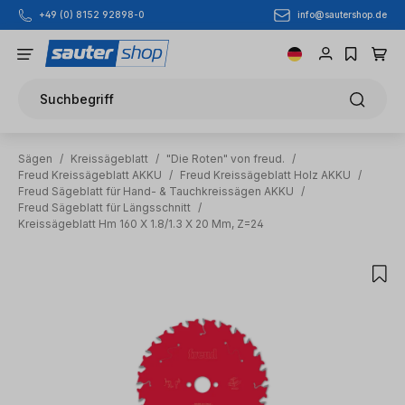
info@sautershop.de
+49 (0) 8152 92898-0
Zum Hauptinhalt springen
Suchbegriff
Sägen
/
Kreissägeblatt
/
"Die Roten" von freud.
/
Freud Kreissägeblatt AKKU
/
Freud Kreissägeblatt Holz AKKU
/
Freud Sägeblatt für Hand- & Tauchkreissägen AKKU
/
Freud Sägeblatt für Längsschnitt
/
Kreissägeblatt Hm 160 X 1.8/1.3 X 20 Mm, Z=24
Bildergalerie überspringen