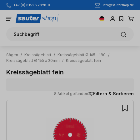
info@sautershop.de
+49 (0) 8152 92898-0
Zum Hauptinhalt springen
Suchbegriff
Sägen
/
Kreissägeblatt
/
Kreissägeblatt Ø 165 - 180
/
Kreissägeblatt Ø 165 x 20mm
/
Kreissägeblatt fein
Kreissägeblatt fein
Filtern & Sortieren
8 Artikel gefunden
8 Artikel gefunden