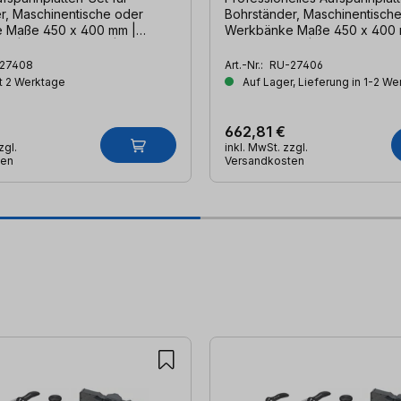
r, Maschinentische oder
Bohrständer, Maschinentisch
m |
Werkbänke Maße 450 x 400 mm | inkl.
utz | Anschlaglineal | 2x
Splitterschutz | Anschlaglineal
lag | Tischverlängerung
Klappanschlag
27408
Art.-Nr.:
RU-27406
t 2 Werktage
Auf Lager, Lieferung in 1-2 W
662,81 €
zgl.
inkl. MwSt. zzgl.
ten
Versandkosten