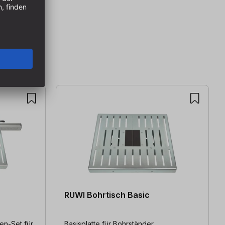
RUWI Bohrtisch Basic
en-Set für
Basisplatte für Bohrständer,