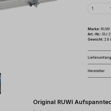
Anzahl
1
Marke:
RUWI
Art.-Nr.:
RU-2
Gewicht:
2.8 
Lieferumfan
Hersteller
Original RUWI Aufspanntec