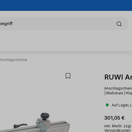
egriff
nschlagschiene
RUWI A
Anschlagschien
| Maßskala | Kl
Auf Lager, 
Regulärer Pr
301,05 €
inkl. MwSt. zzgl.
Versandkosten