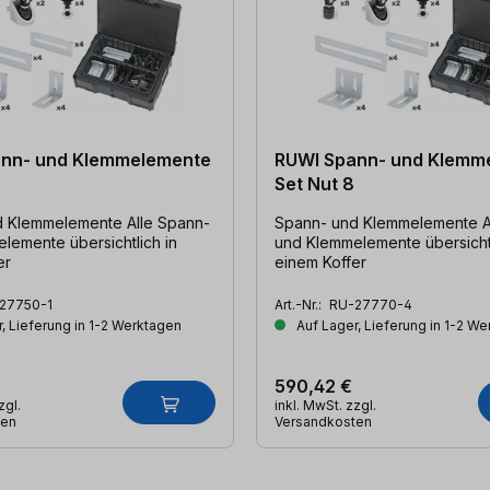
nn- und Klemmelemente
RUWI Spann- und Klemm
Set Nut 8
mmelemente Alle Spann-
Spann- und Klemmelemente Alle Spann-
lemente übersichtlich in
und Klemmelemente übersichtl
er
einem Koffer
27750-1
Art.-Nr.:
RU-27770-4
, Lieferung in 1-2 Werktagen
Auf Lager, Lieferung in 1-2 W
590,42 €
zgl.
inkl. MwSt. zzgl.
ten
Versandkosten