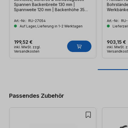
Spannen Backenbreite 130 mm |
Bohrstände
Spannweite 120 mm | Backenhöhe 35
Werkbänke Maße 450 x 400 m
mm
Splittersch
Klappansch
Art.-Nr.:
RU-27054
Art.-Nr.:
RU-
Auf Lager, Lieferung in 1-2 Werktagen
Lieferzei
199,52 €
903,15 €
inkl. MwSt. zzgl.
inkl. MwSt. z
Versandkosten
Versandkos
Produktgalerie überspringen
Passendes Zubehör