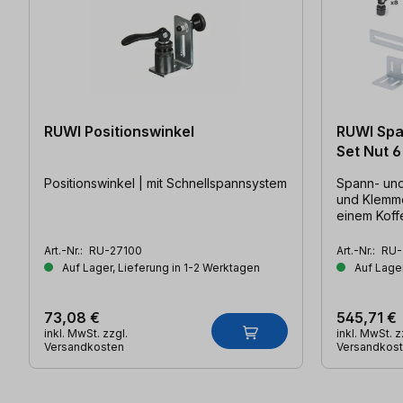
RUWI Positionswinkel
RUWI Spa
Set Nut 6
Positionswinkel | mit Schnellspannsystem
Spann- und Kle
und Klemme
einem Koff
Art.-Nr.:
RU-27100
Art.-Nr.:
RU-
Auf Lager, Lieferung in 1-2 Werktagen
Auf Lager
73,08 €
545,71 €
inkl. MwSt. zzgl.
inkl. MwSt. z
Versandkosten
Versandkos