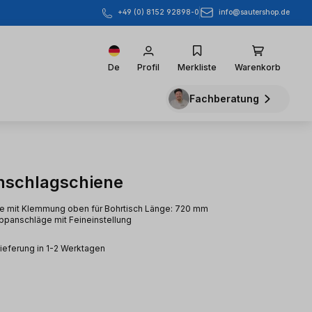
info@sautershop.de
+49 (0) 8152 92898-0
De
Profil
Merkliste
Warenkorb
Fachberatung
nschlagschiene
e mit Klemmung oben für Bohrtisch Länge: 720 mm
appanschläge mit Feineinstellung
Lieferung in 1-2 Werktagen
eis: