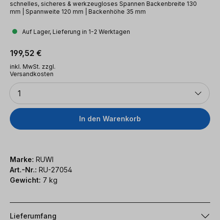
schnelles, sicheres & werkzeugloses Spannen Backenbreite 130
mm | Spannweite 120 mm | Backenhöhe 35 mm
Auf Lager, Lieferung in 1-2 Werktagen
Regulärer Preis:
199,52 €
inkl. MwSt. zzgl.
Versandkosten
Anzahl
1
In den Warenkorb
Marke:
RUWI
Art.-Nr.:
RU-27054
Gewicht:
7 kg
Lieferumfang