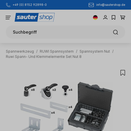
info@sautershop.de
+49 (0) 8152 92898-0
Zum Hauptinhalt springen
Suchbegriff
Spannwerkzeug
/
RUWI Spannsystem
/
Spannsystem Nut
/
Ruwi Spann- Und Klemmelemente Set Nut 8
Bildergalerie überspringen