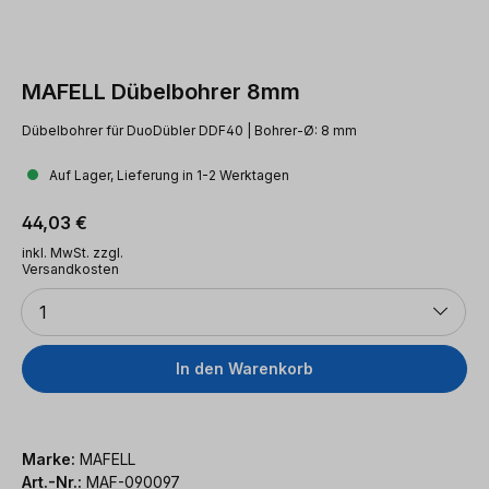
MAFELL Dübelbohrer 8mm
Dübelbohrer für DuoDübler DDF40 | Bohrer-Ø: 8 mm
Auf Lager, Lieferung in 1-2 Werktagen
Regulärer Preis:
44,03 €
inkl. MwSt. zzgl.
Versandkosten
Anzahl
1
In den Warenkorb
Marke:
MAFELL
Art.-Nr.:
MAF-090097