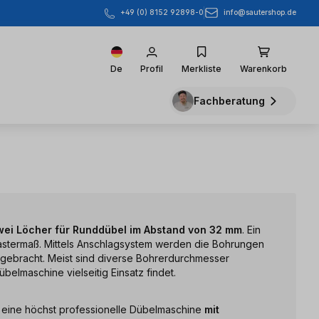
info@sautershop.de
+49 (0) 8152 92898-0
De
Profil
Merkliste
Warenkorb
Fachberatung
wei Löcher für Runddübel im Abstand von 32 mm
. Ein
astermaß. Mittels Anschlagsystem werden die Bohrungen
ingebracht. Meist sind diverse Bohrerdurchmesser
belmaschine vielseitig Einsatz findet.
:
eine höchst professionelle Dübelmaschine
mit