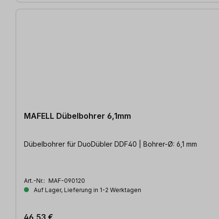
MAFELL Dübelbohrer 6,1mm
Dübelbohrer für DuoDübler DDF40 | Bohrer-Ø: 6,1 mm
Art.-Nr.:
MAF-090120
Auf Lager, Lieferung in 1-2 Werktagen
46,53 €