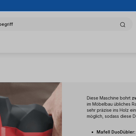
egriff
Diese Maschine bohrt
z
im Möbelbau übliches R
sehr präzise ins Holz e
möglich, sodass diese Dü
Mafell DuoDübler