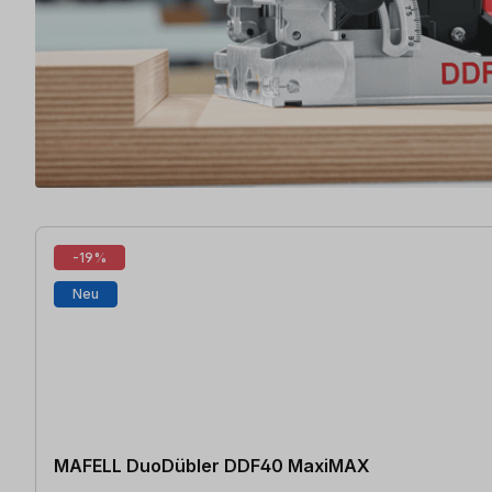
15 Artikel gefunden
-19%
Neu
MAFELL DuoDübler DDF40 MaxiMAX