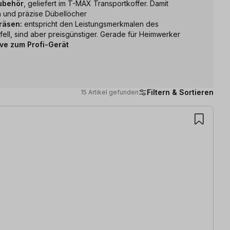
ubehör
, geliefert im T-MAX Transportkoffer. Damit
h und präzise Dübellöcher
fräsen:
entspricht den Leistungsmerkmalen des
ell, sind aber preisgünstiger. Gerade für Heimwerker
ive zum Profi-Gerät
Filtern & Sortieren
15 Artikel gefunden