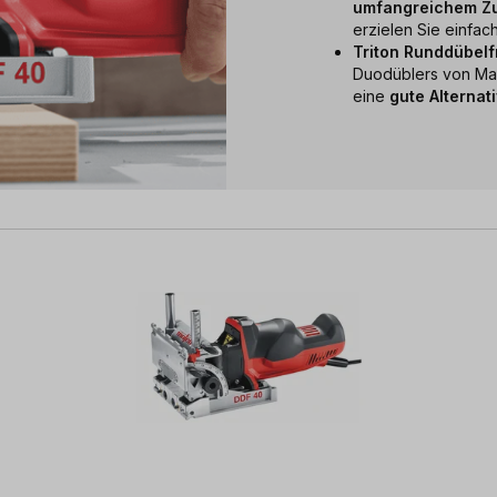
umfangreichem Z
erzielen Sie einfac
Triton Runddübel
Duodüblers von Maf
eine
gute Alternat