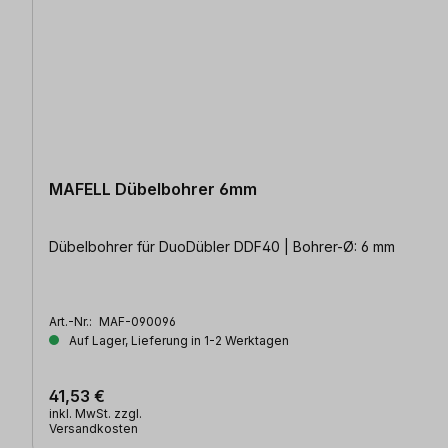
MAFELL Dübelbohrer 6mm
Dübelbohrer für DuoDübler DDF40 | Bohrer-Ø: 6 mm
Art.-Nr.:
MAF-090096
Auf Lager, Lieferung in 1-2 Werktagen
41,53 €
inkl. MwSt. zzgl.
Versandkosten